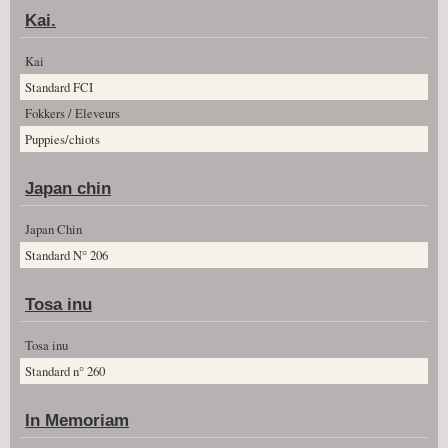
Kai.
Kai
Standard FCI
Fokkers / Eleveurs
Puppies/chiots
Japan chin
Japan Chin
Standard N° 206
Tosa inu
Tosa inu
Standard n° 260
In Memoriam