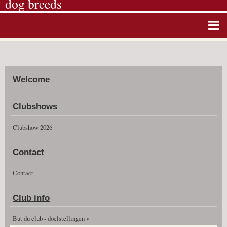
dog breeds
Home
Album photos
Welcome
Agenda
Guestbook
Clubshows
News
Clubshow 2026
Vidéos
Contact
Clubshow 2026
Contact
Club info
But du club - doelstellingen v