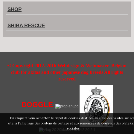
SHOP
SHIBA RESCUE
©
Copyright 2012- 2016 Webdesign & Webmaster Belgian
club for akitas and other japanese dog breeds All rights
reserved
DOGGLE
En cliquant vous acceptez le dépôt de cookies destinés au suivi des visites sur no
site, à l'affichage des boutons de partage et aux remontées de contenus des platefo
sociales.