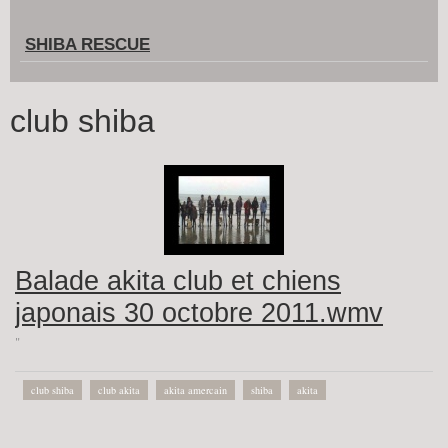
SHIBA RESCUE
club shiba
Balade akita club et chiens
japonais 30 octobre 2011.wmv
"
club shiba
club akita
akita amercain
shiba
akita