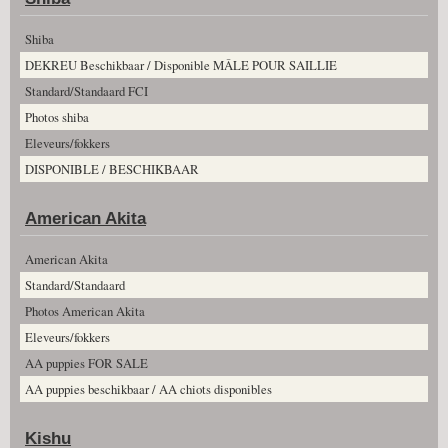
Shiba
DEKREU Beschikbaar / Disponible MÂLE POUR SAILLIE
Standard/Standaard FCI
Photos shiba
Eleveurs/fokkers
DISPONIBLE / BESCHIKBAAR
American Akita
American Akita
Standard/Standaard
Photos American Akita
Eleveurs/fokkers
AA puppies FOR SALE
AA puppies beschikbaar / AA chiots disponibles
Kishu