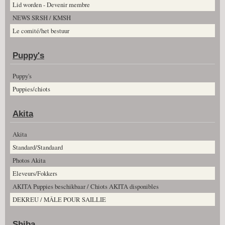
Lid worden - Devenir membre
NEWS SRSH / KMSH
Le comité/het bestuur
Puppy's
Puppy's
Puppies/chiots
Akita
Akita
Standard/Standaard
Photos Akita
Eleveurs/Fokkers
AKITA Puppies beschikbaar / Chiots AKITA disponibles
DEKREU / MÂLE POUR SAILLIE
Shiba