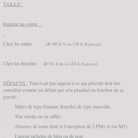
TAILLE :
Hauteur au garrot
Chez les mâles : de 66 à
(26 à
),
71 cm
28 pouces
Chez les femelles : de 61 à
(24 à
).
66 cm
26 pouces
DÉFAUTS :
Tout écart par rapport à ce qui précède doit être
considéré comme un défaut qui sera pénalisé en fonction de sa
gravité.
· Mâles de type féminin, femelles de type masculin.
· Tête étroite ou en sifflet.
· Absence de toute dent (à l’exception de 2 PM1 et /ou M3).
· Langue tachetée de bleu ou de noir.