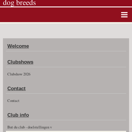
dog breeds
Home
Album photos
Welcome
Agenda
Guestbook
Clubshows
News
Clubshow 2026
Vidéos
Contact
Clubshow 2026
Contact
Club info
But du club - doelstellingen v