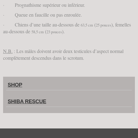
· Prognathisme supérieur ou inférieur.
· Queue en faucille ou pas enroulée.
· Chiens d’une taille au-dessous de
(
), femelles
63,5 cm
25 pouces
au-dessous de
(
).
58,5 cm
23 pouces
N.B.
: Les mâles doivent avoir deux testicules d’aspect normal
complètement descendus dans le scrotum.
SHOP
SHIBA RESCUE