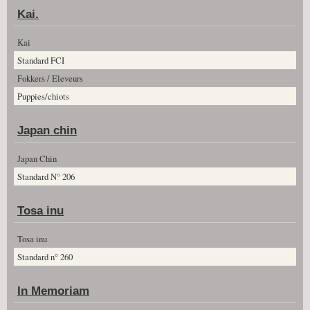
Kai.
Kai
Standard FCI
Fokkers / Eleveurs
Puppies/chiots
Japan chin
Japan Chin
Standard N° 206
Tosa inu
Tosa inu
Standard n° 260
In Memoriam