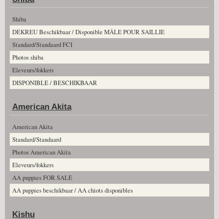
Shiba
DEKREU Beschikbaar / Disponible MÂLE POUR SAILLIE
Standard/Standaard FCI
Photos shiba
Eleveurs/fokkers
DISPONIBLE / BESCHIKBAAR
American Akita
American Akita
Standard/Standaard
Photos American Akita
Eleveurs/fokkers
AA puppies FOR SALE
AA puppies beschikbaar / AA chiots disponibles
Kishu