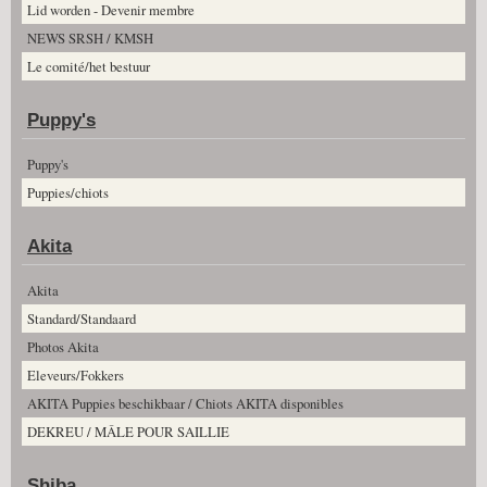
Lid worden - Devenir membre
NEWS SRSH / KMSH
Le comité/het bestuur
Puppy's
Puppy's
Puppies/chiots
Akita
Akita
Standard/Standaard
Photos Akita
Eleveurs/Fokkers
AKITA Puppies beschikbaar / Chiots AKITA disponibles
DEKREU / MÂLE POUR SAILLIE
Shiba