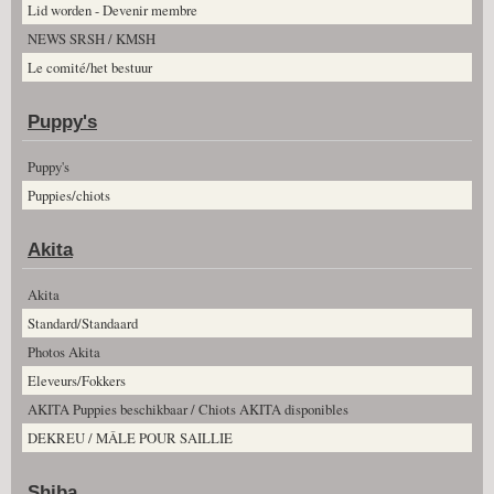
Lid worden - Devenir membre
NEWS SRSH / KMSH
Le comité/het bestuur
Puppy's
Puppy's
Puppies/chiots
Akita
Akita
Standard/Standaard
Photos Akita
Eleveurs/Fokkers
AKITA Puppies beschikbaar / Chiots AKITA disponibles
DEKREU / MÂLE POUR SAILLIE
Shiba