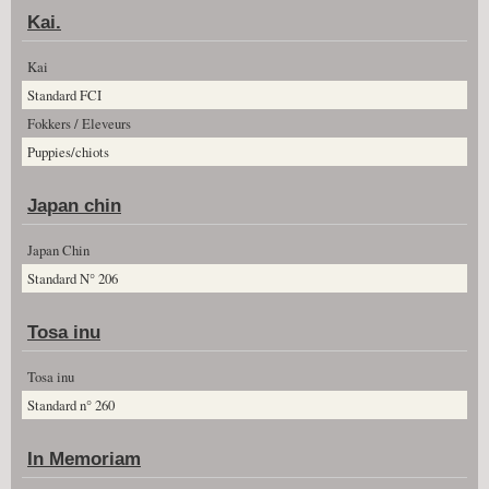
Kai.
Kai
Standard FCI
Fokkers / Eleveurs
Puppies/chiots
Japan chin
Japan Chin
Standard N° 206
Tosa inu
Tosa inu
Standard n° 260
In Memoriam