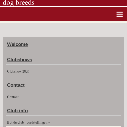
dog breeds
Home
Album photos
Welcome
Agenda
Guestbook
Clubshows
News
Clubshow 2026
Vidéos
Contact
Clubshow 2026
Contact
Club info
But du club - doelstellingen v