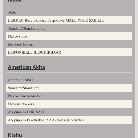
Shiba
DEKREU Beschikbaar / Disponible MÂLE POUR SAILLIE
Standard/Standaard FCI
Photos shiba
Eleveurs/fokkers
DISPONIBLE / BESCHIKBAAR
American Akita
American Akita
Standard/Standaard
Photos American Akita
Eleveurs/fokkers
AA puppies FOR SALE
AA puppies beschikbaar / AA chiots disponibles
Kishu