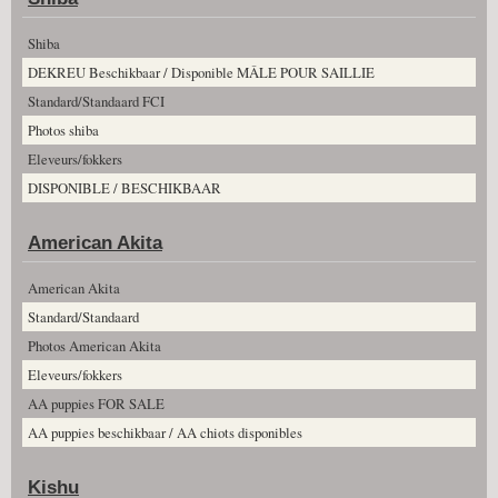
Shiba
DEKREU Beschikbaar / Disponible MÂLE POUR SAILLIE
Standard/Standaard FCI
Photos shiba
Eleveurs/fokkers
DISPONIBLE / BESCHIKBAAR
American Akita
American Akita
Standard/Standaard
Photos American Akita
Eleveurs/fokkers
AA puppies FOR SALE
AA puppies beschikbaar / AA chiots disponibles
Kishu