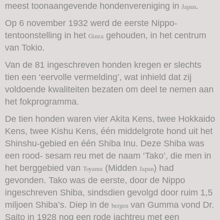
meest toonaangevende hondenvereniging in
.
Japan
Op 6 november 1932 werd de eerste Nippo-
tentoonstelling in het
gehouden, in het centrum
Ginza
van Tokio.
Van de 81 ingeschreven honden kregen er slechts
tien een ‘eervolle vermelding’, wat inhield dat zij
voldoende kwaliteiten bezaten om deel te nemen aan
het fokprogramma.
De tien honden waren vier Akita Kens, twee Hokkaido
Kens, twee Kishu Kens, één middelgrote hond uit het
Shinshu-gebied en één Shiba Inu. Deze Shiba was
een rood- sesam reu met de naam ‘Tako’, die men in
het berggebied van
(Midden
) had
Toyama
Japan
gevonden. Tako was de eerste, door de Nippo
ingeschreven Shiba, sindsdien gevolgd door ruim 1,5
miljoen Shiba’s. Diep in de
van Gumma vond Dr.
bergen
Saito in 1928 nog een rode jachtreu met een