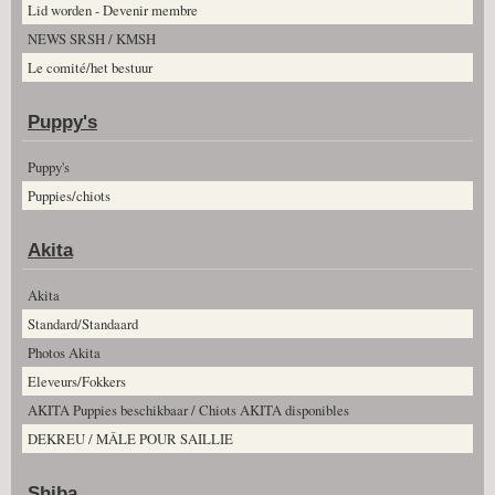
Lid worden - Devenir membre
NEWS SRSH / KMSH
Le comité/het bestuur
Puppy's
Puppy's
Puppies/chiots
Akita
Akita
Standard/Standaard
Photos Akita
Eleveurs/Fokkers
AKITA Puppies beschikbaar / Chiots AKITA disponibles
DEKREU / MÂLE POUR SAILLIE
Shiba