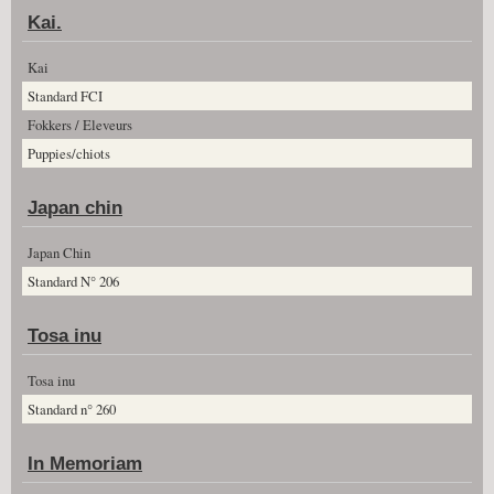
Kai.
Kai
Standard FCI
Fokkers / Eleveurs
Puppies/chiots
Japan chin
Japan Chin
Standard N° 206
Tosa inu
Tosa inu
Standard n° 260
In Memoriam