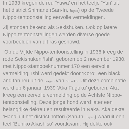
In 1933 kregen de reu ‘Yuwa’ en het teefje ‘Yuri’ uit
het district Shimane (San-In,
) op de Tweede
Japan
Nippo-tentoonstelling eervolle vermeldingen.
Zij stonden bekend als Sekishuken. Ook op latere
Nippo-tentoonstellingen werden diverse goede
voorbeelden van dit ras geshowd.
Op de Vijfde Nippo-tentoonstelling in 1936 kreeg de
rode Sekishuken ‘Ishi’, geboren op 2 november 1930,
met Nippo-stamboeknummer 170 een eervolle
vermelding. Ishi werd gedekt door ‘Koro’, een black
and tan reu uit de
van
. Uit deze combinatie
bergen
Shikoku
werd op 6 januari 1939 ‘Aka Fugoku’ geboren. Aka
kreeg een eervolle vermelding op de Achtste Nippo-
tentoonstelling. Deze jonge hond werd later een
belangrijke dekreu en resulteerde in Naka. Aka dekte
‘Hana’ uit het district Tottori (San-In,
) waaruit een
Japan
teef ‘Beniko Akashiso’ voortkwam. Hij dekte ook