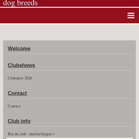
dog breeds
Home
Album photos
Welcome
Agenda
Guestbook
Clubshows
News
Clubshow 2026
Vidéos
Contact
Clubshow 2026
Contact
Club info
But du club - doelstellingen v