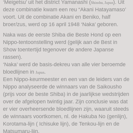
‘Meigetsu’ uit het district Yamanashi (
). Uit
Shinshu
,
Japan
deze combinatie kwam een reu “Akani Hatayamaso’
voort. Uit de combinatie Akani en Beniko, half
broer/zus, werd op 16 april 1948 ‘Naka’ geboren.
Naka was de eerste Shiba die Beste Hond op een
Nippo-tentoonstelling werd (gelijk aan de Best in
Show toentertijd tegenover de andere Japanse
rassen).
‘Naka’ werd de basis-dekreu van alle vier beroemde
bloedlijnen in
.
Japan
Een Nippo-keurmeester en een van de leiders van de
Nippo analyseerde de winnaars van de Saikousho
(prijs voor de beste Shiba) in de jaarlijkse wedstrijden
over de afgelopen twintig jaar. Zijn conclusie was dat
er vier overheersende bloedlijnen zijn, waaruit steeds
de winnaars voortkomen, nl. de Hakuba No (genlijn),
Korotama-lijn ( Ichisuke lijn), de Tenkou-lijn en de
Matsumaru-lijn.