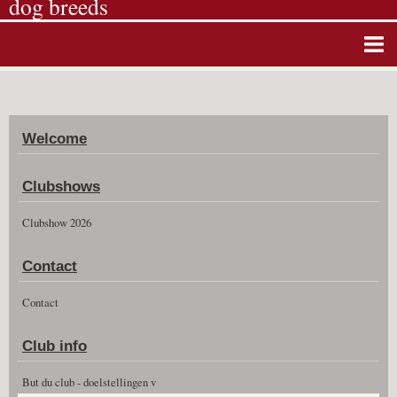
dog breeds
Home
Album photos
Welcome
Agenda
Guestbook
Clubshows
News
Clubshow 2026
Vidéos
Contact
Clubshow 2026
Contact
Club info
But du club - doelstellingen v