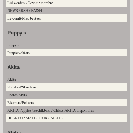
Lid worden - Devenir membre
NEWS SRSH / KMSH
Le comité/het bestuur
Puppy's
Puppy's
Puppies/chiots
Akita
Akita
Standard/Standaard
Photos Akita
Eleveurs/Fokkers
AKITA Puppies beschikbaar / Chiots AKITA disponibles
DEKREU / MÂLE POUR SAILLIE
Shiba