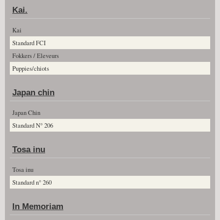
Kai.
Kai
Standard FCI
Fokkers / Eleveurs
Puppies/chiots
Japan chin
Japan Chin
Standard N° 206
Tosa inu
Tosa inu
Standard n° 260
In Memoriam