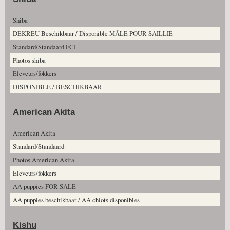
Shiba
DEKREU Beschikbaar / Disponible MÂLE POUR SAILLIE
Standard/Standaard FCI
Photos shiba
Eleveurs/fokkers
DISPONIBLE / BESCHIKBAAR
American Akita
American Akita
Standard/Standaard
Photos American Akita
Eleveurs/fokkers
AA puppies FOR SALE
AA puppies beschikbaar / AA chiots disponibles
Kishu