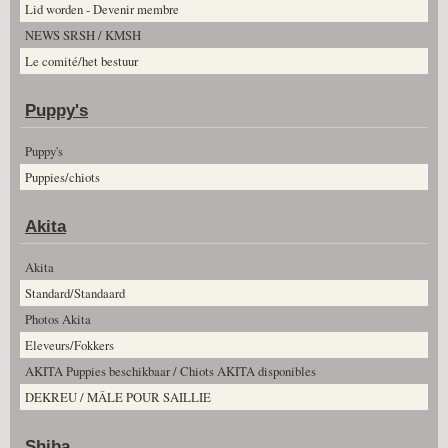
Lid worden - Devenir membre
NEWS SRSH / KMSH
Le comité/het bestuur
Puppy's
Puppy's
Puppies/chiots
Akita
Akita
Standard/Standaard
Photos Akita
Eleveurs/Fokkers
AKITA Puppies beschikbaar / Chiots AKITA disponibles
DEKREU / MÂLE POUR SAILLIE
Shiba