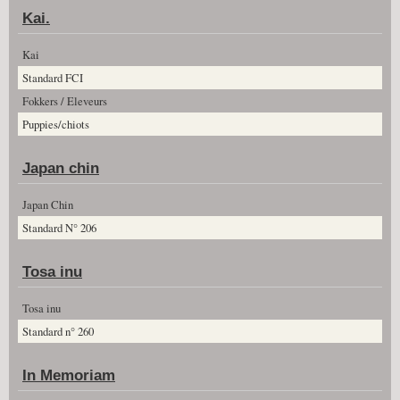
Kai.
Kai
Standard FCI
Fokkers / Eleveurs
Puppies/chiots
Japan chin
Japan Chin
Standard N° 206
Tosa inu
Tosa inu
Standard n° 260
In Memoriam