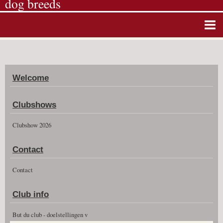
dog breeds
Home
Album photos
Welcome
Agenda
Guestbook
Clubshows
News
Clubshow 2026
Vidéos
Contact
Clubshow 2026
Contact
Club info
But du club - doelstellingen v