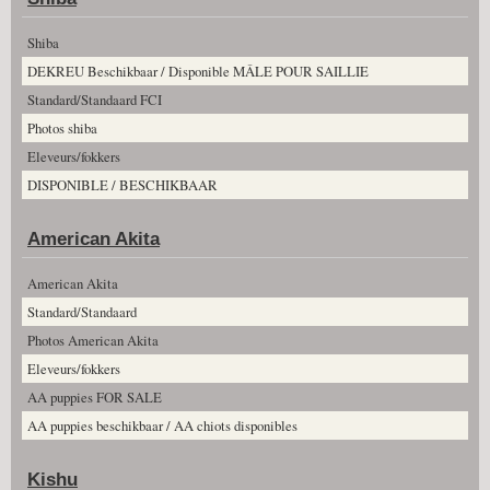
Shiba
DEKREU Beschikbaar / Disponible MÂLE POUR SAILLIE
Standard/Standaard FCI
Photos shiba
Eleveurs/fokkers
DISPONIBLE / BESCHIKBAAR
American Akita
American Akita
Standard/Standaard
Photos American Akita
Eleveurs/fokkers
AA puppies FOR SALE
AA puppies beschikbaar / AA chiots disponibles
Kishu