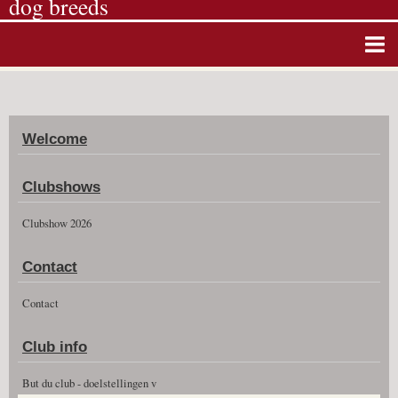
dog breeds
Home
Album photos
Welcome
Agenda
Guestbook
Clubshows
News
Clubshow 2026
Vidéos
Contact
Clubshow 2026
Contact
Club info
But du club - doelstellingen v