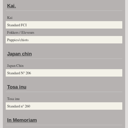
Kai.
Kai
Standard FCI
Fokkers / Eleveurs
Puppies/chiots
Japan chin
Japan Chin
Standard N° 206
Tosa inu
Tosa inu
Standard n° 260
In Memoriam