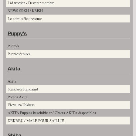
Lid worden - Devenir membre
NEWS SRSH / KMSH
Le comité/het bestuur
Puppy's
Puppy's
Puppies/chiots
Akita
Akita
Standard/Standaard
Photos Akita
Eleveurs/Fokkers
AKITA Puppies beschikbaar / Chiots AKITA disponibles
DEKREU / MÂLE POUR SAILLIE
Shiba