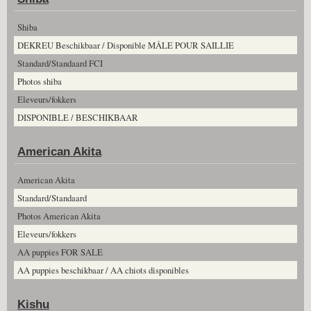
Shiba
DEKREU Beschikbaar / Disponible MÂLE POUR SAILLIE
Standard/Standaard FCI
Photos shiba
Eleveurs/fokkers
DISPONIBLE / BESCHIKBAAR
American Akita
American Akita
Standard/Standaard
Photos American Akita
Eleveurs/fokkers
AA puppies FOR SALE
AA puppies beschikbaar / AA chiots disponibles
Kishu