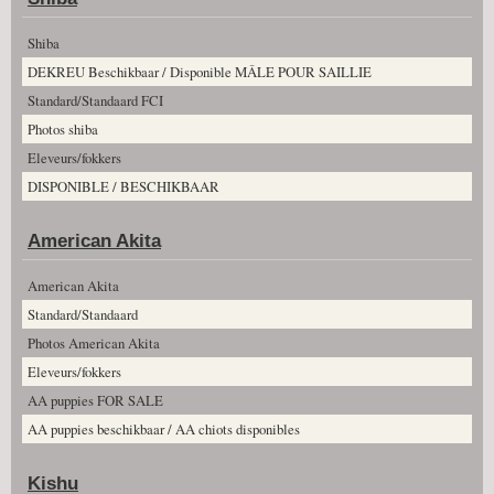
Shiba
DEKREU Beschikbaar / Disponible MÂLE POUR SAILLIE
Standard/Standaard FCI
Photos shiba
Eleveurs/fokkers
DISPONIBLE / BESCHIKBAAR
American Akita
American Akita
Standard/Standaard
Photos American Akita
Eleveurs/fokkers
AA puppies FOR SALE
AA puppies beschikbaar / AA chiots disponibles
Kishu