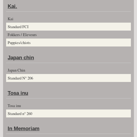
Kai.
Kai
Standard FCI
Fokkers / Eleveurs
Puppies/chiots
Japan chin
Japan Chin
Standard N° 206
Tosa inu
Tosa inu
Standard n° 260
In Memoriam