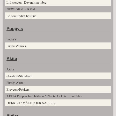
Lid worden - Devenir membre
NEWS SRSH / KMSH
Le comité/het bestuur
Puppy's
Puppy's
Puppies/chiots
Akita
Akita
Standard/Standaard
Photos Akita
Eleveurs/Fokkers
AKITA Puppies beschikbaar / Chiots AKITA disponibles
DEKREU / MÂLE POUR SAILLIE
Shiba