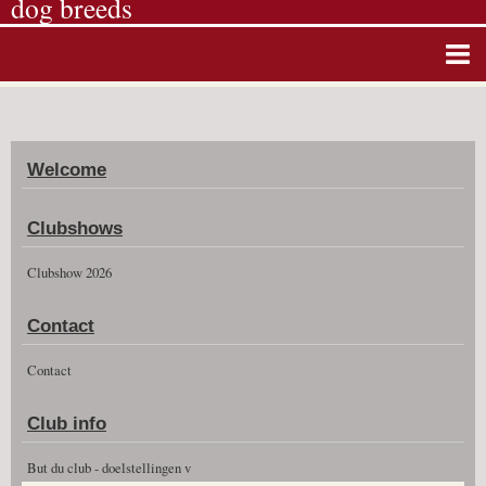
dog breeds
Home
Album photos
Welcome
Agenda
Guestbook
Clubshows
News
Clubshow 2026
Vidéos
Contact
Clubshow 2026
Contact
Club info
But du club - doelstellingen v