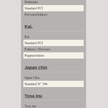
Hokkaido
Standard FCI
Eleveurs/fokkers
Kai.
Kai
Standard FCI
Fokkers / Eleveurs
Puppies/chiots
Japan chin
Japan Chin
Standard N° 206
Tosa inu
Tosa inu