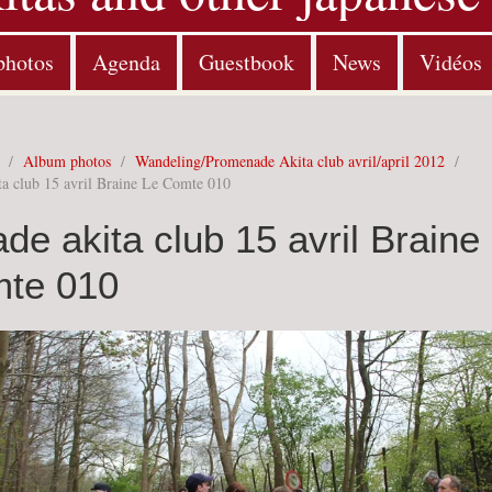
photos
Agenda
Guestbook
News
Vidéos
/
Album photos
/
Wandeling/Promenade Akita club avril/april 2012
/
ta club 15 avril Braine Le Comte 010
de akita club 15 avril Braine
te 010