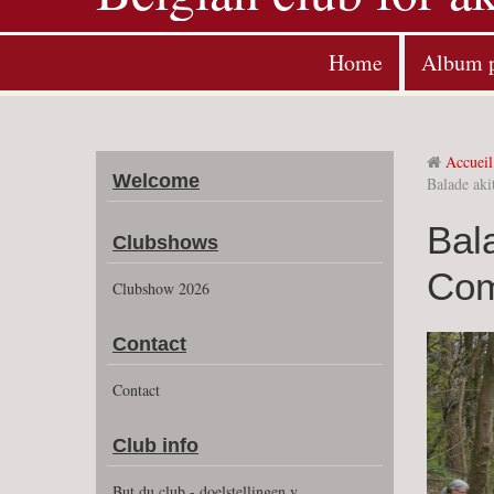
Home
Album 
Accueil
Welcome
Balade aki
Bala
Clubshows
Com
Clubshow 2026
Contact
Contact
Club info
But du club - doelstellingen v