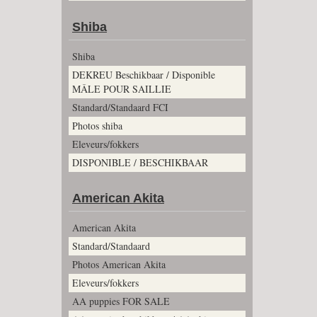
Shiba
Shiba
DEKREU Beschikbaar / Disponible
MÂLE POUR SAILLIE
Standard/Standaard FCI
Photos shiba
Eleveurs/fokkers
DISPONIBLE / BESCHIKBAAR
American Akita
American Akita
Standard/Standaard
Photos American Akita
Eleveurs/fokkers
AA puppies FOR SALE