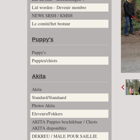
Lid worden - Devenir membre
NEWS SRSH / KMSH
Le comité/het bestuur
Puppy's
Puppy's
Puppies/chiots
Akita
Akita
Standard/Standaard
Photos Akita
Eleveurs/Fokkers
AKITA Puppies beschikbaar / Chiots
AKITA disponibles
DEKREU / MÂLE POUR SAILLIE