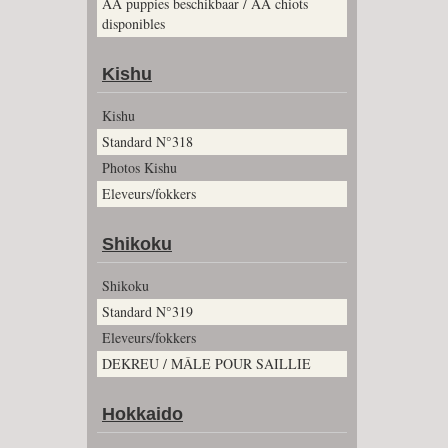
AA puppies beschikbaar / AA chiots
disponibles
Kishu
Kishu
Standard N°318
Photos Kishu
Eleveurs/fokkers
Shikoku
Shikoku
Standard N°319
Eleveurs/fokkers
DEKREU / MÂLE POUR SAILLIE
Hokkaido