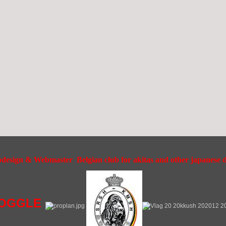
esign & Webmaster Belgian club for akitas and other japanese do
OGGLE