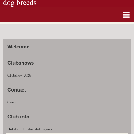
dog breeds
Home
Album photos
Welcome
Agenda
Guestbook
Clubshows
News
Clubshow 2026
Vidéos
Contact
Clubshow 2026
Contact
Club info
But du club - doelstellingen v