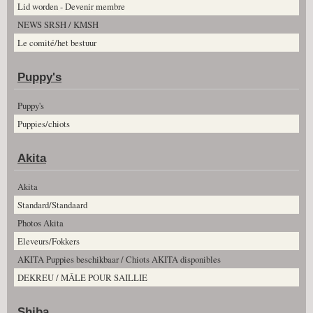
Lid worden - Devenir membre
NEWS SRSH / KMSH
Le comité/het bestuur
Puppy's
Puppy's
Puppies/chiots
Akita
Akita
Standard/Standaard
Photos Akita
Eleveurs/Fokkers
AKITA Puppies beschikbaar / Chiots AKITA disponibles
DEKREU / MÂLE POUR SAILLIE
Shiba