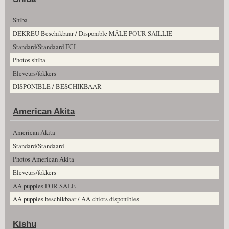
Shiba
DEKREU Beschikbaar / Disponible MÂLE POUR SAILLIE
Standard/Standaard FCI
Photos shiba
Eleveurs/fokkers
DISPONIBLE / BESCHIKBAAR
American Akita
American Akita
Standard/Standaard
Photos American Akita
Eleveurs/fokkers
AA puppies FOR SALE
AA puppies beschikbaar / AA chiots disponibles
Kishu