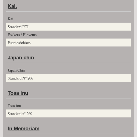
Kai.
Kai
Standard FCI
Fokkers / Eleveurs
Puppies/chiots
Japan chin
Japan Chin
Standard N° 206
Tosa inu
Tosa inu
Standard n° 260
In Memoriam