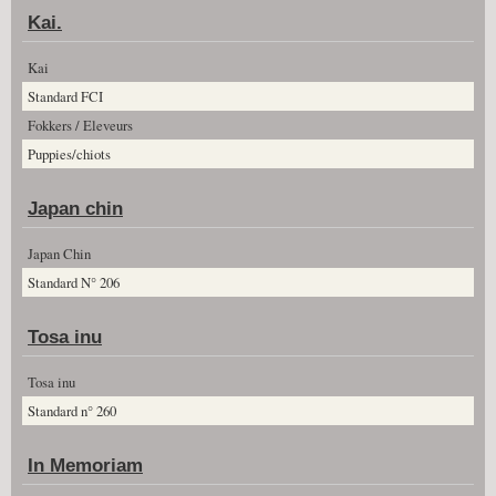
Kai.
Kai
Standard FCI
Fokkers / Eleveurs
Puppies/chiots
Japan chin
Japan Chin
Standard N° 206
Tosa inu
Tosa inu
Standard n° 260
In Memoriam