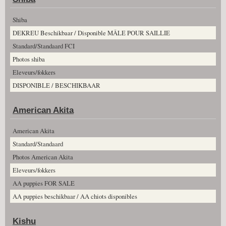
Shiba
DEKREU Beschikbaar / Disponible MÂLE POUR SAILLIE
Standard/Standaard FCI
Photos shiba
Eleveurs/fokkers
DISPONIBLE / BESCHIKBAAR
American Akita
American Akita
Standard/Standaard
Photos American Akita
Eleveurs/fokkers
AA puppies FOR SALE
AA puppies beschikbaar / AA chiots disponibles
Kishu