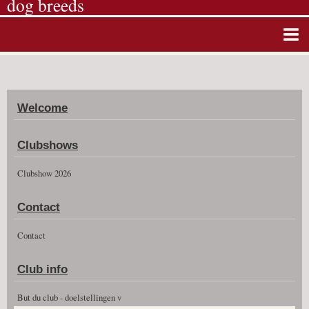
dog breeds
Home
Album photos
Welcome
Agenda
Guestbook
Clubshows
News
Clubshow 2026
Vidéos
Contact
Clubshow 2026
Contact
Club info
But du club - doelstellingen v