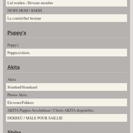
Lid worden - Devenir membre
NEWS SRSH / KMSH
Le comité/het bestuur
Puppy's
Puppy's
Puppies/chiots
Akita
Akita
Standard/Standaard
Photos Akita
Eleveurs/Fokkers
AKITA Puppies beschikbaar / Chiots AKITA disponibles
DEKREU / MÂLE POUR SAILLIE
Shiba