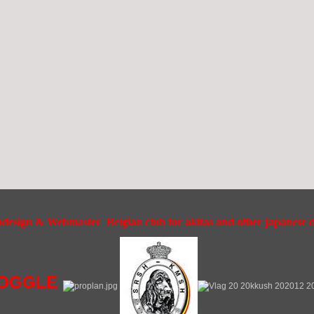
esign & Webmaster Belgian club for akitas and other japanese do
OGGLE