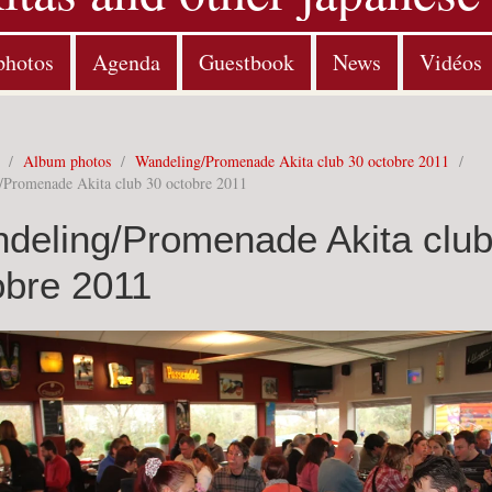
photos
Agenda
Guestbook
News
Vidéos
/
Album photos
/
Wandeling/Promenade Akita club 30 octobre 2011
/
/Promenade Akita club 30 octobre 2011
deling/Promenade Akita club
obre 2011