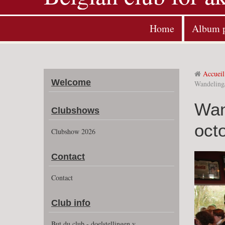
Home
Album 
Accueil
Welcome
Wandeling
Wan
Clubshows
oct
Clubshow 2026
Contact
Contact
Club info
But du club - doelstellingen v