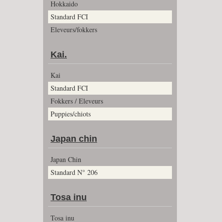
Hokkaido
Standard FCI
Eleveurs/fokkers
Kai.
Kai
Standard FCI
Fokkers / Eleveurs
Puppies/chiots
Japan chin
Japan Chin
Standard N° 206
Tosa inu
Tosa inu