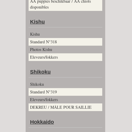
AA puppies beschikbaar / AA chiots
disponibles
Kishu
Kishu
Standard N°318
Photos Kishu
Eleveurs/fokkers
Shikoku
Shikoku
Standard N°319
Eleveurs/fokkers
DEKREU / MÂLE POUR SAILLIE
Hokkaido