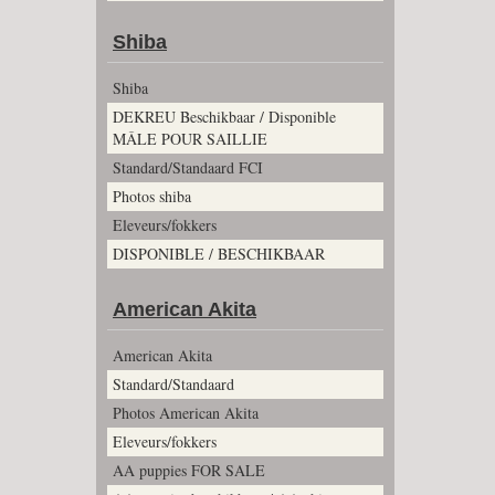
Shiba
Shiba
DEKREU Beschikbaar / Disponible
MÂLE POUR SAILLIE
Standard/Standaard FCI
Photos shiba
Eleveurs/fokkers
DISPONIBLE / BESCHIKBAAR
American Akita
American Akita
Standard/Standaard
Photos American Akita
Eleveurs/fokkers
AA puppies FOR SALE