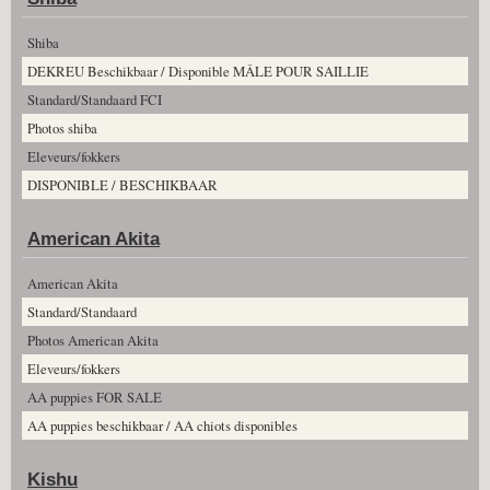
Shiba
DEKREU Beschikbaar / Disponible MÂLE POUR SAILLIE
Standard/Standaard FCI
Photos shiba
Eleveurs/fokkers
DISPONIBLE / BESCHIKBAAR
American Akita
American Akita
Standard/Standaard
Photos American Akita
Eleveurs/fokkers
AA puppies FOR SALE
AA puppies beschikbaar / AA chiots disponibles
Kishu