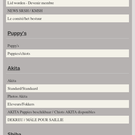
Lid worden - Devenir membre
NEWS SRSH / KMSH
Le comité/het bestuur
Puppy's
Puppy's
Puppies/chiots
Akita
Akita
Standard/Standaard
Photos Akita
Eleveurs/Fokkers
AKITA Puppies beschikbaar / Chiots AKITA disponibles
DEKREU / MÂLE POUR SAILLIE
Shiba