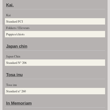
Kai.
Kai
Standard FCI
Fokkers / Eleveurs
Puppies/chiots
Japan chin
Japan Chin
Standard N° 206
Tosa inu
Tosa inu
Standard n° 260
In Memoriam