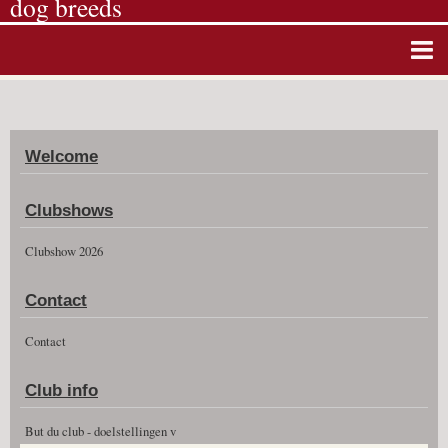
dog breeds
Home
Album photos
Welcome
Agenda
Guestbook
Clubshows
News
Clubshow 2026
Vidéos
Contact
Clubshow 2026
Contact
Club info
But du club - doelstellingen v