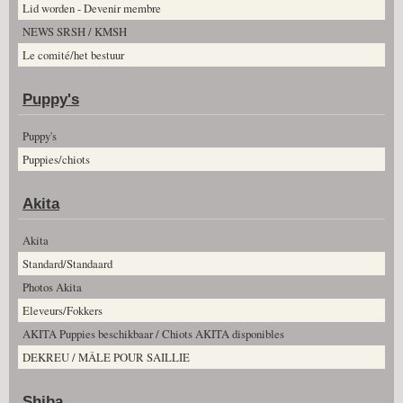
Lid worden - Devenir membre
NEWS SRSH / KMSH
Le comité/het bestuur
Puppy's
Puppy's
Puppies/chiots
Akita
Akita
Standard/Standaard
Photos Akita
Eleveurs/Fokkers
AKITA Puppies beschikbaar / Chiots AKITA disponibles
DEKREU / MÂLE POUR SAILLIE
Shiba