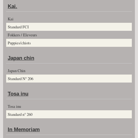
Kai.
Kai
Standard FCI
Fokkers / Eleveurs
Puppies/chiots
Japan chin
Japan Chin
Standard N° 206
Tosa inu
Tosa inu
Standard n° 260
In Memoriam