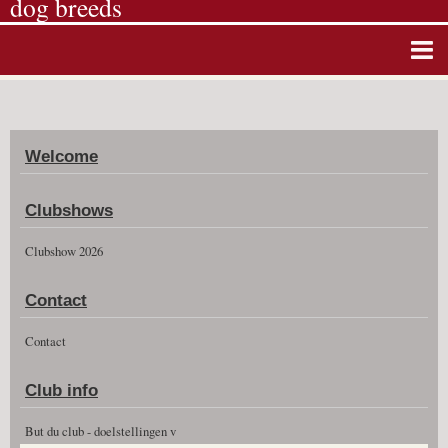
dog breeds
Home
Album photos
Welcome
Agenda
Guestbook
Clubshows
News
Clubshow 2026
Vidéos
Contact
Clubshow 2026
Contact
Club info
But du club - doelstellingen v