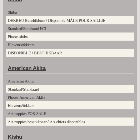
Shiba
DEKREU Beschikbaar / Disponible MÂLE POUR SAILLIE
Standard/Standaard FCI
Photos shiba
Eleveurs/fokkers
DISPONIBLE / BESCHIKBAAR
American Akita
American Akita
Standard/Standaard
Photos American Akita
Eleveurs/fokkers
AA puppies FOR SALE
AA puppies beschikbaar / AA chiots disponibles
Kishu