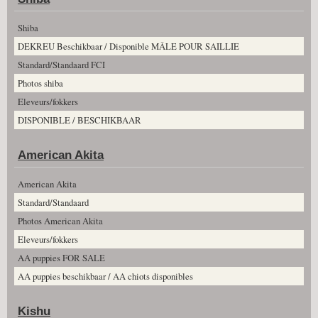
Shiba
DEKREU Beschikbaar / Disponible MÂLE POUR SAILLIE
Standard/Standaard FCI
Photos shiba
Eleveurs/fokkers
DISPONIBLE / BESCHIKBAAR
American Akita
American Akita
Standard/Standaard
Photos American Akita
Eleveurs/fokkers
AA puppies FOR SALE
AA puppies beschikbaar / AA chiots disponibles
Kishu