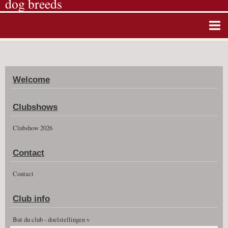
dog breeds
Home
Album photos
Welcome
Agenda
Guestbook
Clubshows
News
Clubshow 2026
Vidéos
Contact
Clubshow 2026
Contact
Club info
But du club - doelstellingen v