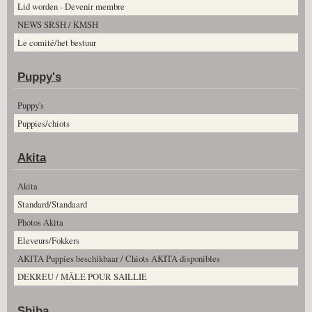
Lid worden - Devenir membre
NEWS SRSH / KMSH
Le comité/het bestuur
Puppy's
Puppy's
Puppies/chiots
Akita
Akita
Standard/Standaard
Photos Akita
Eleveurs/Fokkers
AKITA Puppies beschikbaar / Chiots AKITA disponibles
DEKREU / MÂLE POUR SAILLIE
Shiba