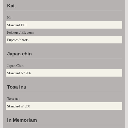
Kai.
Kai
Standard FCI
Fokkers / Eleveurs
Puppies/chiots
Japan chin
Japan Chin
Standard N° 206
Tosa inu
Tosa inu
Standard n° 260
In Memoriam