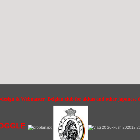
esign & Webmaster Belgian club for akitas and other japanese do
OGGLE