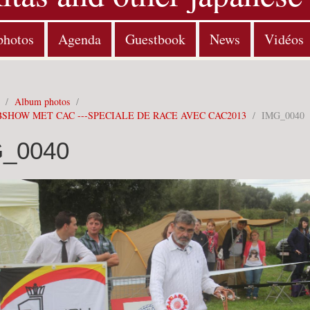
photos
Agenda
Guestbook
News
Vidéos
/
Album photos
/
SHOW MET CAC ---SPECIALE DE RACE AVEC CAC2013
/
IMG_0040
_0040