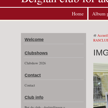
Home
Album 
Accueil
Welcome
RASCLUB
IMG
Clubshows
Clubshow 2026
Contact
Contact
Club info
But du club - doelstellingen v