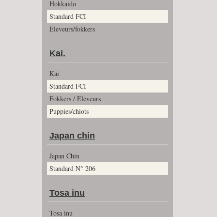
Hokkaido
Standard FCI
Eleveurs/fokkers
Kai.
Kai
Standard FCI
Fokkers / Eleveurs
Puppies/chiots
Japan chin
Japan Chin
Standard N° 206
Tosa inu
Tosa inu