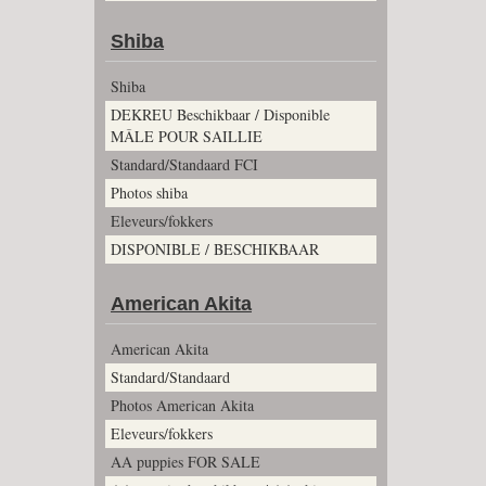
Shiba
Shiba
DEKREU Beschikbaar / Disponible
MÂLE POUR SAILLIE
Standard/Standaard FCI
Photos shiba
Eleveurs/fokkers
DISPONIBLE / BESCHIKBAAR
American Akita
American Akita
Standard/Standaard
Photos American Akita
Eleveurs/fokkers
AA puppies FOR SALE