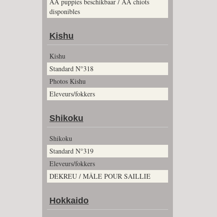
AA puppies beschikbaar / AA chiots
disponibles
Kishu
Kishu
Standard N°318
Photos Kishu
Eleveurs/fokkers
Shikoku
Shikoku
Standard N°319
Eleveurs/fokkers
DEKREU / MÂLE POUR SAILLIE
Hokkaido