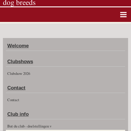
dog breeds
Home
Album photos
Welcome
Agenda
Guestbook
Clubshows
News
Clubshow 2026
Vidéos
Contact
Clubshow 2026
Contact
Club info
But du club - doelstellingen v