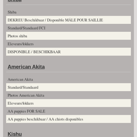
Shiba
DEKREU Beschikbaar / Disponible MÂLE POUR SAILLIE
Standard/Standaard FCI
Photos shiba
Eleveurs/fokkers
DISPONIBLE / BESCHIKBAAR
American Akita
American Akita
Standard/Standaard
Photos American Akita
Eleveurs/fokkers
AA puppies FOR SALE
AA puppies beschikbaar / AA chiots disponibles
Kishu