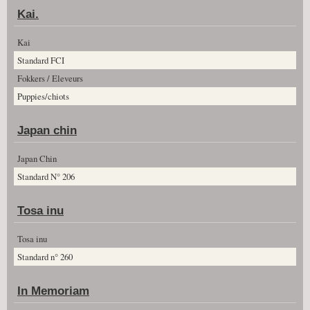
Kai.
Kai
Standard FCI
Fokkers / Eleveurs
Puppies/chiots
Japan chin
Japan Chin
Standard N° 206
Tosa inu
Tosa inu
Standard n° 260
In Memoriam