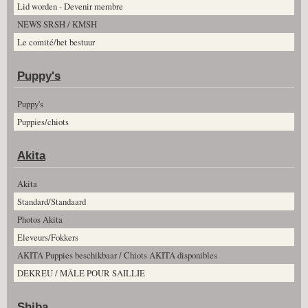
Lid worden - Devenir membre
NEWS SRSH / KMSH
Le comité/het bestuur
Puppy's
Puppy's
Puppies/chiots
Akita
Akita
Standard/Standaard
Photos Akita
Eleveurs/Fokkers
AKITA Puppies beschikbaar / Chiots AKITA disponibles
DEKREU / MÂLE POUR SAILLIE
Shiba