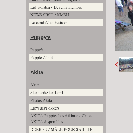
Lid worden - Devenir membre
NEWS SRSH / KMSH
Le comité/het bestuur
Puppy's
Puppy's
Puppies/chiots
Akita
Akita
Standard/Standaard
Photos Akita
Eleveurs/Fokkers
AKITA Puppies beschikbaar / Chiots
AKITA disponibles
DEKREU / MÂLE POUR SAILLIE