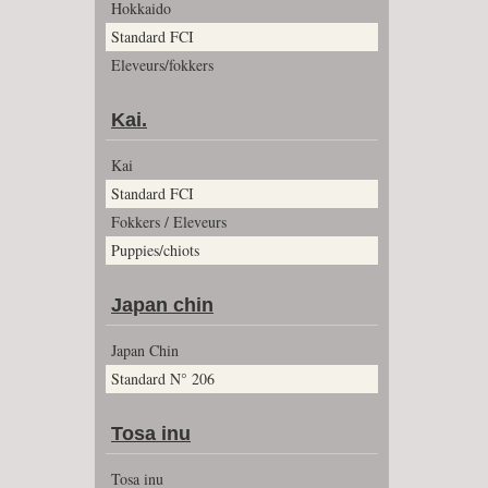
Hokkaido
Standard FCI
Eleveurs/fokkers
Kai.
Kai
Standard FCI
Fokkers / Eleveurs
Puppies/chiots
Japan chin
Japan Chin
Standard N° 206
Tosa inu
Tosa inu