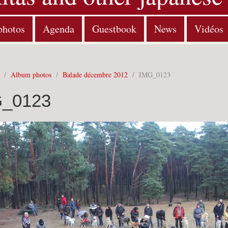
photos
Agenda
Guestbook
News
Vidéos
/
Album photos
/
Balade décembre 2012
/
IMG_0123
_0123