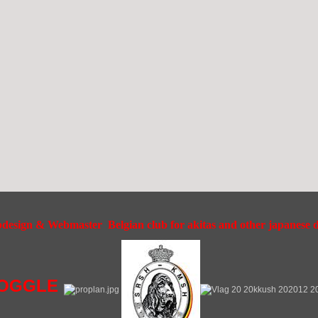
esign & Webmaster Belgian club for akitas and other japanese do
OGGLE