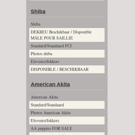
Shiba
Shiba
DEKREU Beschikbaar / Disponible
MÂLE POUR SAILLIE
Standard/Standaard FCI
Photos shiba
Eleveurs/fokkers
DISPONIBLE / BESCHIKBAAR
American Akita
American Akita
Standard/Standaard
Photos American Akita
Eleveurs/fokkers
AA puppies FOR SALE