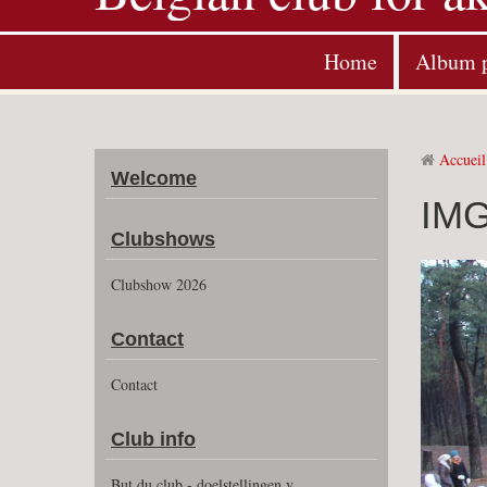
Home
Album 
Accueil
Welcome
IMG
Clubshows
Clubshow 2026
Contact
Contact
Club info
But du club - doelstellingen v