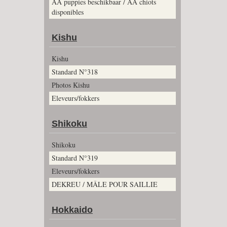
AA puppies beschikbaar / AA chiots
disponibles
Kishu
Kishu
Standard N°318
Photos Kishu
Eleveurs/fokkers
Shikoku
Shikoku
Standard N°319
Eleveurs/fokkers
DEKREU / MÂLE POUR SAILLIE
Hokkaido