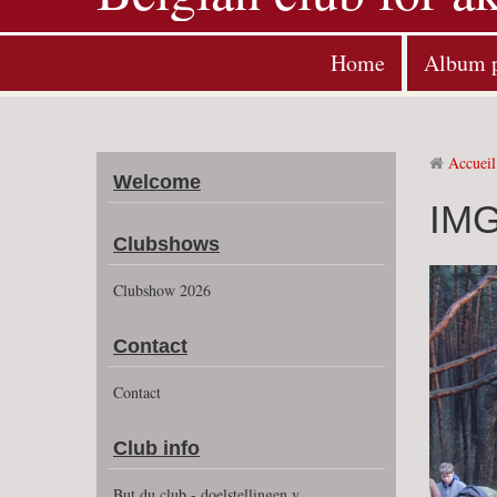
Home
Album 
Accueil
Welcome
IMG
Clubshows
Clubshow 2026
Contact
Contact
Club info
But du club - doelstellingen v