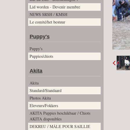
Lid worden - Devenir membre
NEWS SRSH / KMSH
Le comité/het bestuur
Puppy's
Puppy's
Puppies/chiots
Akita
Akita
Standard/Standaard
Photos Akita
Eleveurs/Fokkers
AKITA Puppies beschikbaar / Chiots
AKITA disponibles
DEKREU / MÂLE POUR SAILLIE