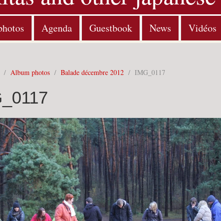
photos
Agenda
Guestbook
News
Vidéos
/
Album photos
/
Balade décembre 2012
/
IMG_0117
_0117