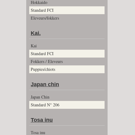
Hokkaido
Standard FCI
Eleveurs/fokkers
Kai.
Kai
Standard FCI
Fokkers / Eleveurs
Puppies/chiots
Japan chin
Japan Chin
Standard N° 206
Tosa inu
Tosa inu