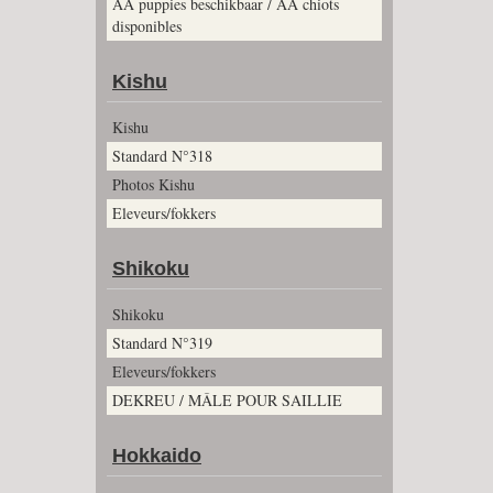
AA puppies beschikbaar / AA chiots
disponibles
Kishu
Kishu
Standard N°318
Photos Kishu
Eleveurs/fokkers
Shikoku
Shikoku
Standard N°319
Eleveurs/fokkers
DEKREU / MÂLE POUR SAILLIE
Hokkaido