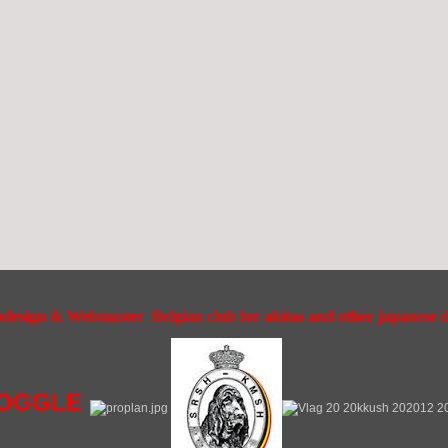
esign & Webmaster Belgian club for akitas and other japanese do
OGGLE