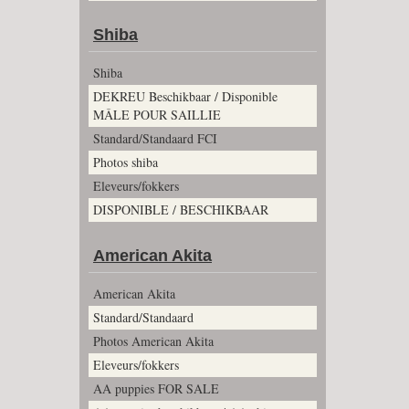
Shiba
Shiba
DEKREU Beschikbaar / Disponible
MÂLE POUR SAILLIE
Standard/Standaard FCI
Photos shiba
Eleveurs/fokkers
DISPONIBLE / BESCHIKBAAR
American Akita
American Akita
Standard/Standaard
Photos American Akita
Eleveurs/fokkers
AA puppies FOR SALE