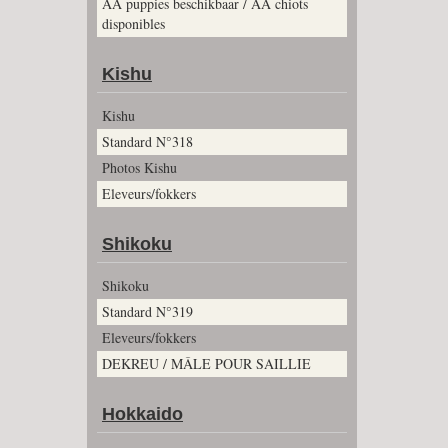
AA puppies beschikbaar / AA chiots
disponibles
Kishu
Kishu
Standard N°318
Photos Kishu
Eleveurs/fokkers
Shikoku
Shikoku
Standard N°319
Eleveurs/fokkers
DEKREU / MÂLE POUR SAILLIE
Hokkaido