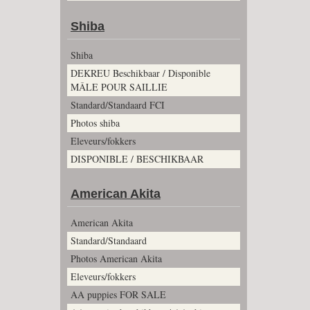
Shiba
Shiba
DEKREU Beschikbaar / Disponible
MÂLE POUR SAILLIE
Standard/Standaard FCI
Photos shiba
Eleveurs/fokkers
DISPONIBLE / BESCHIKBAAR
American Akita
American Akita
Standard/Standaard
Photos American Akita
Eleveurs/fokkers
AA puppies FOR SALE