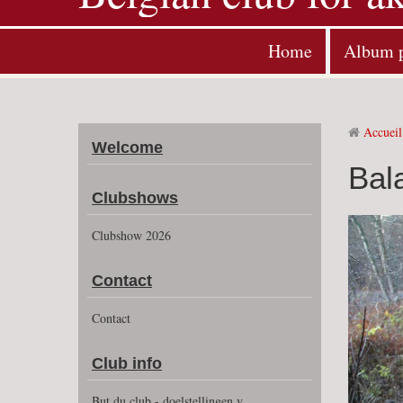
Home
Album 
Accueil
Welcome
Bal
Clubshows
Clubshow 2026
Contact
Contact
Club info
But du club - doelstellingen v