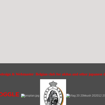
esign & Webmaster Belgian club for akitas and other japanese do
OGGLE