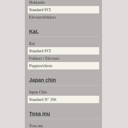
Hokkaido
Standard FCI
Eleveurs/fokkers
Kai.
Kai
Standard FCI
Fokkers / Eleveurs
Puppies/chiots
Japan chin
Japan Chin
Standard N° 206
Tosa inu
Tosa inu