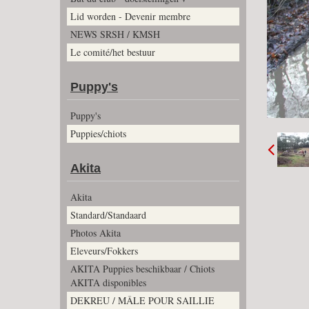
Lid worden - Devenir membre
NEWS SRSH / KMSH
Le comité/het bestuur
Puppy's
Puppy's
Puppies/chiots
Akita
Akita
Standard/Standaard
Photos Akita
Eleveurs/Fokkers
AKITA Puppies beschikbaar / Chiots
AKITA disponibles
DEKREU / MÂLE POUR SAILLIE