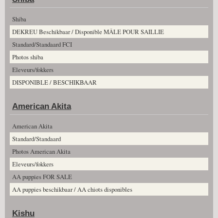
Shiba
DEKREU Beschikbaar / Disponible MÂLE POUR SAILLIE
Standard/Standaard FCI
Photos shiba
Eleveurs/fokkers
DISPONIBLE / BESCHIKBAAR
American Akita
American Akita
Standard/Standaard
Photos American Akita
Eleveurs/fokkers
AA puppies FOR SALE
AA puppies beschikbaar / AA chiots disponibles
Kishu