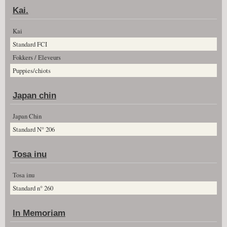
Kai.
Kai
Standard FCI
Fokkers / Eleveurs
Puppies/chiots
Japan chin
Japan Chin
Standard N° 206
Tosa inu
Tosa inu
Standard n° 260
In Memoriam