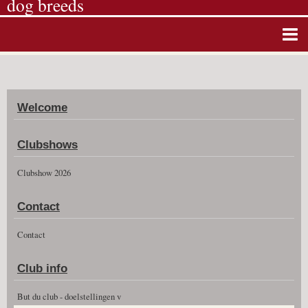
dog breeds
Home
Album photos
Welcome
Agenda
Guestbook
Clubshows
News
Clubshow 2026
Vidéos
Contact
Clubshow 2026
Contact
Club info
But du club - doelstellingen v