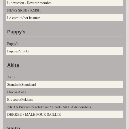
Lid worden - Devenir membre
NEWS SRSH / KMSH
Le comité/het bestuur
Puppy's
Puppy's
Puppies/chiots
Akita
Akita
Standard/Standaard
Photos Akita
Eleveurs/Fokkers
AKITA Puppies beschikbaar / Chiots AKITA disponibles
DEKREU / MÂLE POUR SAILLIE
Shiba