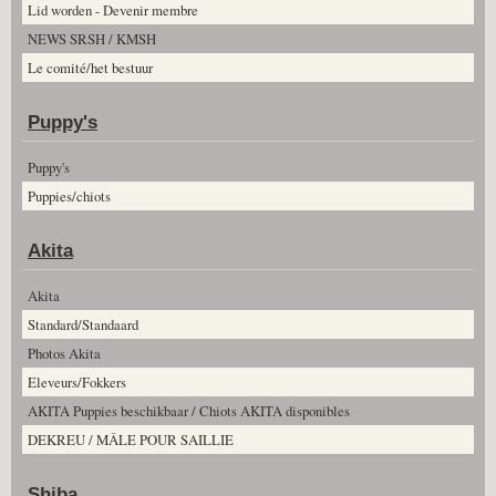
Lid worden - Devenir membre
NEWS SRSH / KMSH
Le comité/het bestuur
Puppy's
Puppy's
Puppies/chiots
Akita
Akita
Standard/Standaard
Photos Akita
Eleveurs/Fokkers
AKITA Puppies beschikbaar / Chiots AKITA disponibles
DEKREU / MÂLE POUR SAILLIE
Shiba