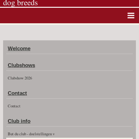
dog breeds
Home
Album photos
Welcome
Agenda
Guestbook
Clubshows
News
Clubshow 2026
Vidéos
Contact
Clubshow 2026
Contact
Club info
But du club - doelstellingen v