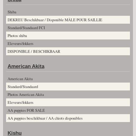
Shiba
DEKREU Beschikbaar / Disponible MÂLE POUR SAILLIE
Standard/Standaard FCI
Photos shiba
Eleveurs/fokkers
DISPONIBLE / BESCHIKBAAR
American Akita
American Akita
Standard/Standaard
Photos American Akita
Eleveurs/fokkers
AA puppies FOR SALE
AA puppies beschikbaar / AA chiots disponibles
Kishu