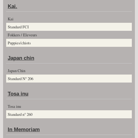
Kai.
Kai
Standard FCI
Fokkers / Eleveurs
Puppies/chiots
Japan chin
Japan Chin
Standard N° 206
Tosa inu
Tosa inu
Standard n° 260
In Memoriam