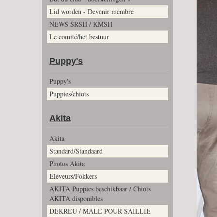
Lid worden - Devenir membre
NEWS SRSH / KMSH
Le comité/het bestuur
Puppy's
Puppy's
Puppies/chiots
Akita
Akita
Standard/Standaard
Photos Akita
Eleveurs/Fokkers
AKITA Puppies beschikbaar / Chiots
AKITA disponibles
DEKREU / MÂLE POUR SAILLIE