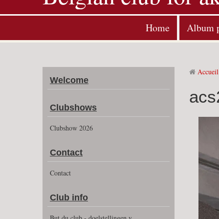
Home
Album 
Accueil
Welcome
acs
Clubshows
Clubshow 2026
Contact
Contact
Club info
But du club - doelstellingen v