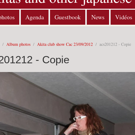
photos
Agenda
Guestbook
News
Vidéos
/
Album photos
/
Akita club show Cac 23/09/2012
/
acs201212 - Copie
201212 - Copie