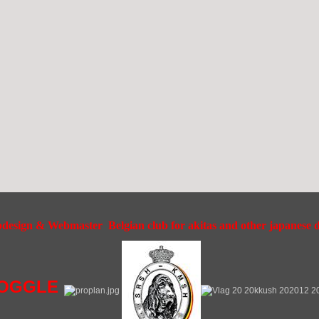
esign & Webmaster Belgian club for akitas and other japanese do
OGGLE