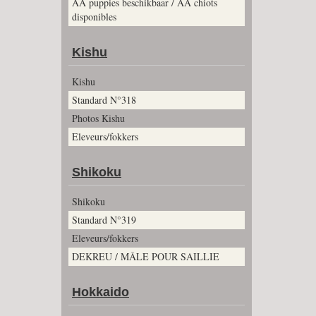
AA puppies beschikbaar / AA chiots
disponibles
Kishu
Kishu
Standard N°318
Photos Kishu
Eleveurs/fokkers
Shikoku
Shikoku
Standard N°319
Eleveurs/fokkers
DEKREU / MÂLE POUR SAILLIE
Hokkaido