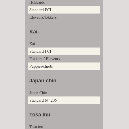
Hokkaido
Standard FCI
Eleveurs/fokkers
Kai.
Kai
Standard FCI
Fokkers / Eleveurs
Puppies/chiots
Japan chin
Japan Chin
Standard N° 206
Tosa inu
Tosa inu