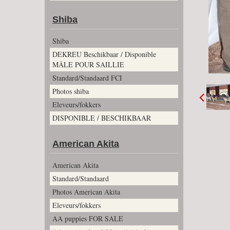
Shiba
Shiba
DEKREU Beschikbaar / Disponible
MÂLE POUR SAILLIE
Standard/Standaard FCI
Photos shiba
Eleveurs/fokkers
DISPONIBLE / BESCHIKBAAR
American Akita
American Akita
Standard/Standaard
Photos American Akita
Eleveurs/fokkers
AA puppies FOR SALE