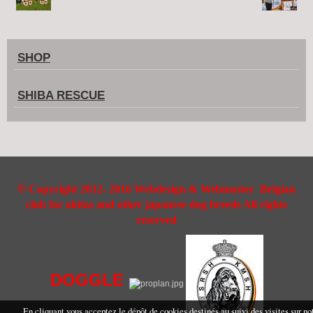
SHOP
SHIBA RESCUE
©
Copyright 2012- 2016 Webdesign & Webmaster Belgian
club for akitas and other japanese dog breeds All rights
reserved
DOGGLE
En cliquant vous acceptez le dépôt de cookies destinés au suivi des visites sur no