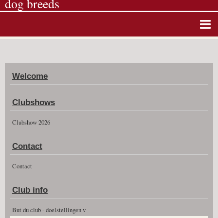
dog breeds
Home
Album photos
Welcome
Agenda
Guestbook
Clubshows
News
Clubshow 2026
Vidéos
Contact
Clubshow 2026
Contact
Club info
But du club - doelstellingen v