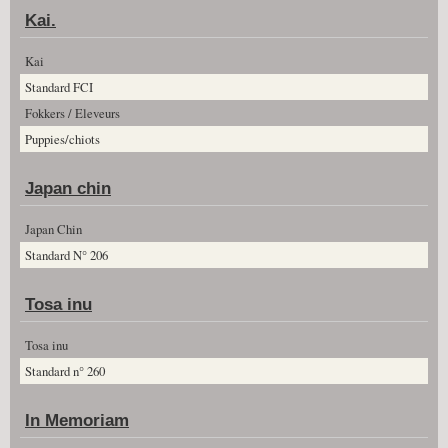
Kai.
Kai
Standard FCI
Fokkers / Eleveurs
Puppies/chiots
Japan chin
Japan Chin
Standard N° 206
Tosa inu
Tosa inu
Standard n° 260
In Memoriam