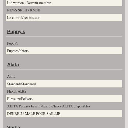
Lid worden - Devenir membre
NEWS SRSH / KMSH
Le comité/het bestuur
Puppy's
Puppy's
Puppies/chiots
Akita
Akita
Standard/Standaard
Photos Akita
Eleveurs/Fokkers
AKITA Puppies beschikbaar / Chiots AKITA disponibles
DEKREU / MÂLE POUR SAILLIE
Shiba