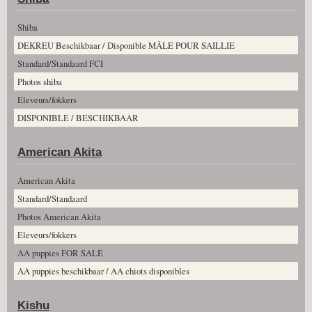
Shiba
DEKREU Beschikbaar / Disponible MÂLE POUR SAILLIE
Standard/Standaard FCI
Photos shiba
Eleveurs/fokkers
DISPONIBLE / BESCHIKBAAR
American Akita
American Akita
Standard/Standaard
Photos American Akita
Eleveurs/fokkers
AA puppies FOR SALE
AA puppies beschikbaar / AA chiots disponibles
Kishu