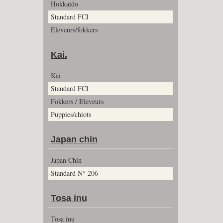
Hokkaido
Standard FCI
Eleveurs/fokkers
Kai.
Kai
Standard FCI
Fokkers / Eleveurs
Puppies/chiots
Japan chin
Japan Chin
Standard N° 206
Tosa inu
Tosa inu