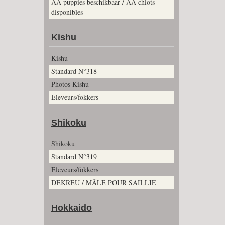
AA puppies beschikbaar / AA chiots
disponibles
Kishu
Kishu
Standard N°318
Photos Kishu
Eleveurs/fokkers
Shikoku
Shikoku
Standard N°319
Eleveurs/fokkers
DEKREU / MÂLE POUR SAILLIE
Hokkaido