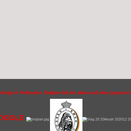
esign & Webmaster Belgian club for akitas and other japanese do
OGGLE