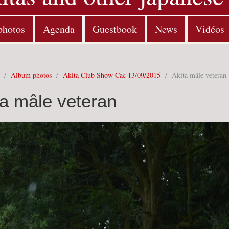
photos
Agenda
Guestbook
News
Vidéos
/
Album photos
/
Akita Club Show Cac 13/09/2015
/
Akita mâle veteran
ta mâle veteran