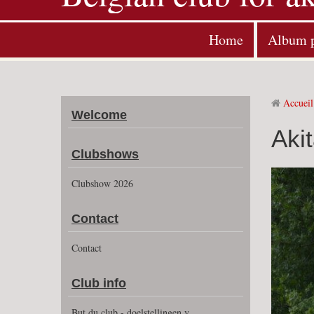
Home
Album 
Accueil
Welcome
Aki
Clubshows
Clubshow 2026
Contact
Contact
Club info
But du club - doelstellingen v