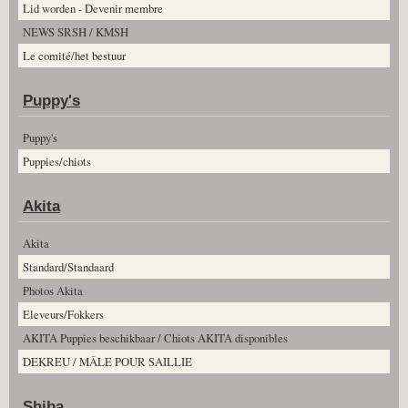
Lid worden - Devenir membre
NEWS SRSH / KMSH
Le comité/het bestuur
Puppy's
Puppy's
Puppies/chiots
Akita
Akita
Standard/Standaard
Photos Akita
Eleveurs/Fokkers
AKITA Puppies beschikbaar / Chiots AKITA disponibles
DEKREU / MÂLE POUR SAILLIE
Shiba