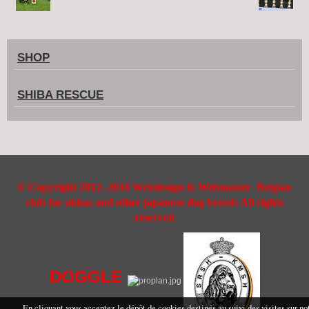
SHOP
SHIBA RESCUE
©
Copyright 2012- 2016 Webdesign & Webmaster Belgian
club for akitas and other japanese dog breeds All rights
reserved
DOGGLE
En cliquant vous acceptez le dépôt de cookies destinés au suivi des visites sur no