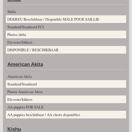
Shiba
DEKREU Beschikbaar / Disponible MÂLE POUR SAILLIE
Standard/Standaard FCI
Photos shiba
Eleveurs/fokkers
DISPONIBLE / BESCHIKBAAR
American Akita
American Akita
Standard/Standaard
Photos American Akita
Eleveurs/fokkers
AA puppies FOR SALE
AA puppies beschikbaar / AA chiots disponibles
Kishu