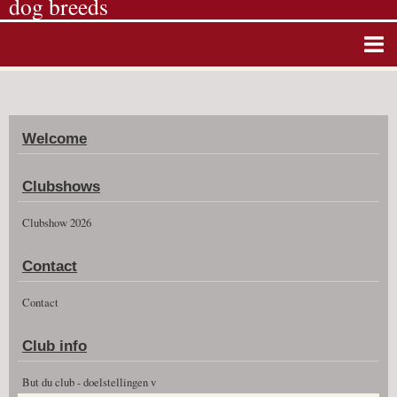
dog breeds
Home
Album photos
Welcome
Agenda
Guestbook
Clubshows
News
Clubshow 2026
Vidéos
Contact
Clubshow 2026
Contact
Club info
But du club - doelstellingen v