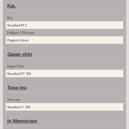
Kai.
Kai
Standard FCI
Fokkers / Eleveurs
Puppies/chiots
Japan chin
Japan Chin
Standard N° 206
Tosa inu
Tosa inu
Standard n° 260
In Memoriam