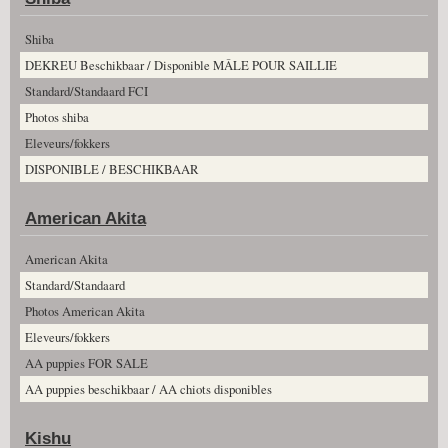
Shiba
DEKREU Beschikbaar / Disponible MÂLE POUR SAILLIE
Standard/Standaard FCI
Photos shiba
Eleveurs/fokkers
DISPONIBLE / BESCHIKBAAR
American Akita
American Akita
Standard/Standaard
Photos American Akita
Eleveurs/fokkers
AA puppies FOR SALE
AA puppies beschikbaar / AA chiots disponibles
Kishu