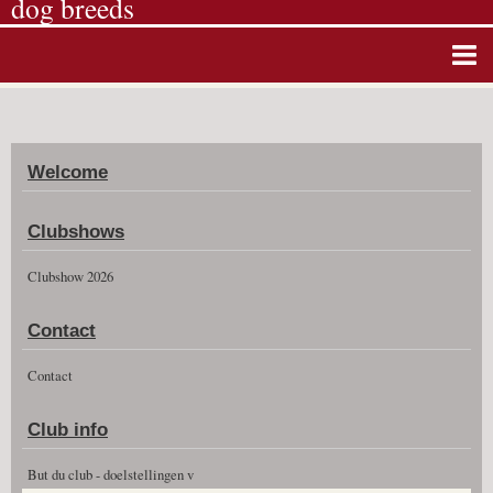
dog breeds
Home
Album photos
Welcome
Agenda
Guestbook
Clubshows
News
Clubshow 2026
Vidéos
Contact
Clubshow 2026
Contact
Club info
But du club - doelstellingen v