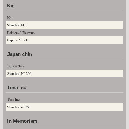
Kai.
Kai
Standard FCI
Fokkers / Eleveurs
Puppies/chiots
Japan chin
Japan Chin
Standard N° 206
Tosa inu
Tosa inu
Standard n° 260
In Memoriam