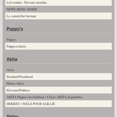
Lid worden - Devenir membre
NEWS SRSH / KMSH
Le comité/het bestuur
Puppy's
Puppy's
Puppies/chiots
Akita
Akita
Standard/Standaard
Photos Akita
Eleveurs/Fokkers
AKITA Puppies beschikbaar / Chiots AKITA disponibles
DEKREU / MÂLE POUR SAILLIE
Shiba